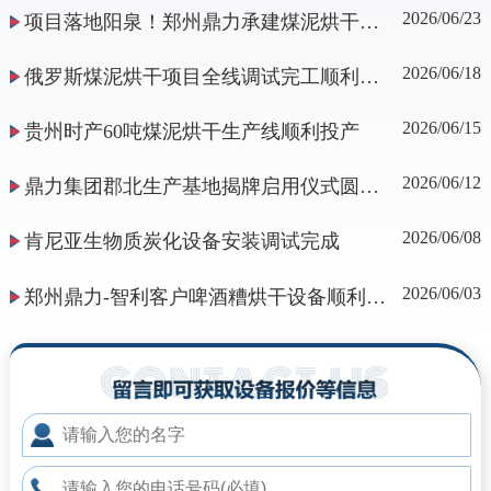
2026/06/23
项目落地阳泉！郑州鼎力承建煤泥烘干项目顺利投产
2026/06/18
俄罗斯煤泥烘干项目全线调试完工顺利投产
2026/06/15
贵州时产60吨煤泥烘干生产线顺利投产
2026/06/12
鼎力集团郡北生产基地揭牌启用仪式圆满举行
2026/06/08
肯尼亚生物质炭化设备安装调试完成
2026/06/03
郑州鼎力-智利客户啤酒糟烘干设备顺利投产