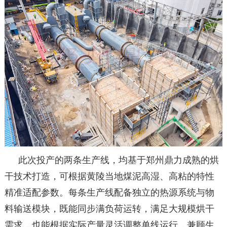
此次投产的两条生产线，均基于郑州鼎力成熟的烘
干技术打造，可根据黄陵当地煤泥高湿、高粘的特性
精准适配参数。每条生产线配备独立的热源系统与物
料输送模块，既能同步满负荷运转，满足大规模烘干
需求，也能根据实际产量灵活调整单线运行，兼顾生